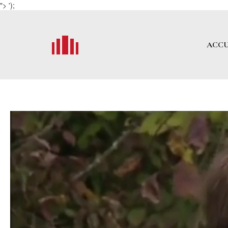
">
');
ACCU